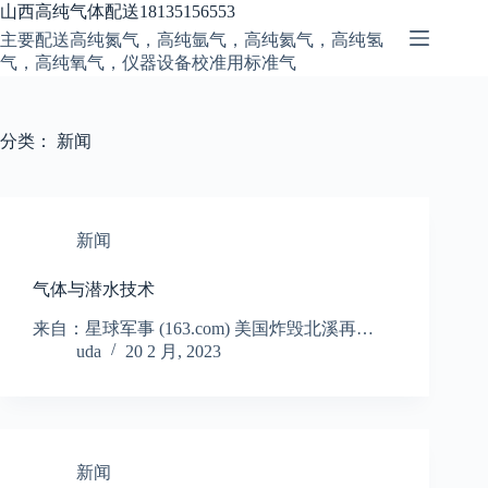
跳
山西高纯气体配送18135156553
至
主要配送高纯氮气，高纯氩气，高纯氦气，高纯氢
内
气，高纯氧气，仪器设备校准用标准气
容
分类：
新闻
新闻
气体与潜水技术
来自：星球军事 (163.com) 美国炸毁北溪再…
uda
20 2 月, 2023
新闻